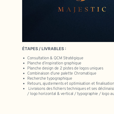
ÉTAPES / LIVRABLES :
Consultation & QCM Stratégique
Planche d’inspiration graphique
Planche design de 2 pistes de logos uniques
Combinaison d’une palette Chromatique
Recherche typographique
Retours, ajustements et optimisation et finalisation
Livraisons des fichiers techniques et ses déclinais
/ logo horizontal & vertical / typographie / logo a