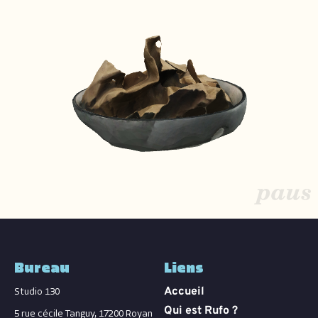
Bureau
Liens
Accueil
Studio 130
Qui est Rufo ?
5 rue cécile Tanguy,
17200 Royan